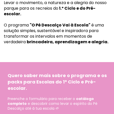
Levar o movimento, a natureza e a alegria do nosso
parque para os recreios do
1.º Ciclo e do Pré-
escolar.
O programa
"O Pé Descalço Vai à Escola"
é uma
solução simples, sustentável e inspiradora para
transformar os intervalos em momentos de
verdadeira
brincadeira, aprendizagem e alegria.
Quero saber mais sobre o programa e os
packs para Escolas do 1º Ciclo e Pré-
escolar.
Preenche o formulário para receber o
catálogo
completo
e descobrir como levar o espírito do Pé
Descalço até à tua escola 🌱