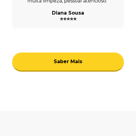
muita limpeza, pessoal atencioso."
Diana Sousa
⭐⭐⭐⭐⭐
Saber Mais