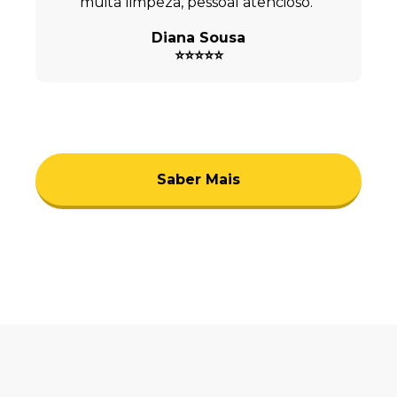
muita limpeza, pessoal atencioso."
Diana Sousa
⭐⭐⭐⭐⭐
Saber Mais