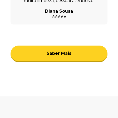
muita limpeza, pessoal atencioso."
Diana Sousa
⭐⭐⭐⭐⭐
Saber Mais